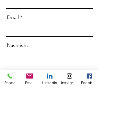
Email
Nachricht
Phone
Email
LinkedIn
Instagram
Facebook
Senden